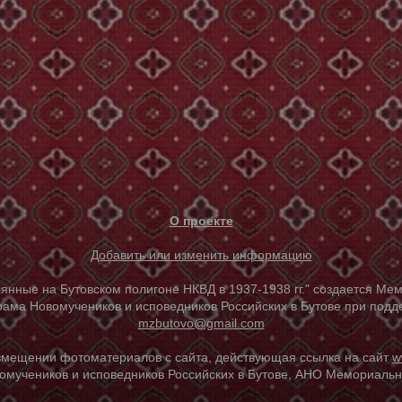
О проекте
Добавить или изменить информацию
е на Бутовском полигоне НКВД в 1937-1938 гг." создается Мем
ама Новомучеников и исповедников Российских в Бутове при под
mzbutovo@gmail.com
азмещении фотоматериалов с сайта, действующая ссылка на сайт
w
омучеников и исповедников Российских в Бутове, АНО Мемориальны