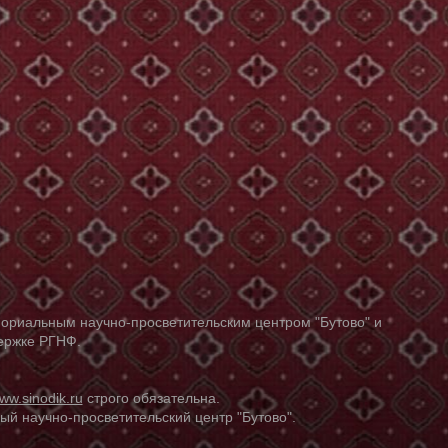
ориальным научно-просветительским центром "Бутово" и
держке РГНФ.
ww.sinodik.ru
строго обязательна.
й научно-просветительский центр "Бутово".