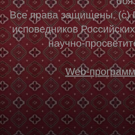
обя
Все права защищены. (с)
исповедников Российски
научно-просветите
Web-программи