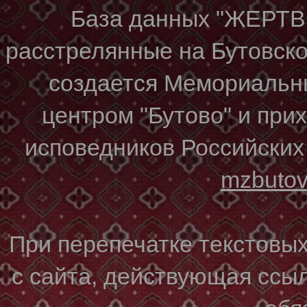
База данных "ЖЕР
расстрелянные на Бутовском
создается Мемориальн
центром "Бутово" и при
исповедников Российских
mzbuto
При перепечатке текстовы
с сайта, действующая ссы