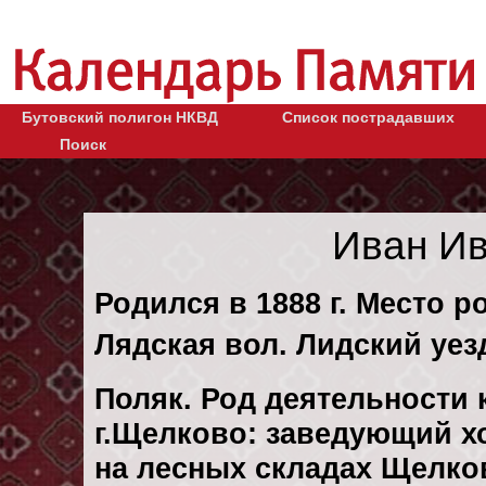
Бутовский полигон НКВД
Список пострадавших
Поиск
Иван И
Родился в 1888 г. Место р
Лядская вол. Лидский уез
Поляк. Род деятельности 
г.Щелково: заведующий х
на лесных складах Щелков