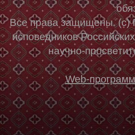
обя
Все права защищены. (с)
исповедников Российски
научно-просветите
Web-программи