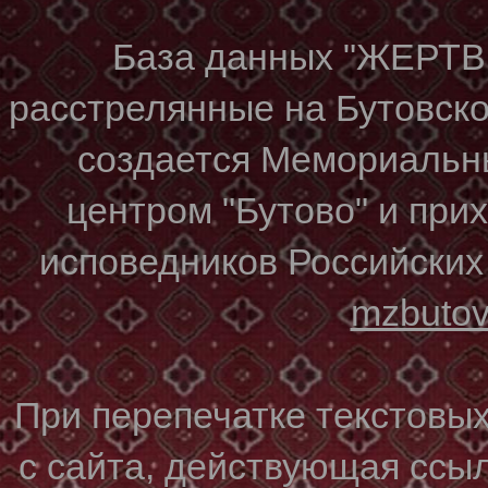
База данных "ЖЕР
расстрелянные на Бутовском
создается Мемориальн
центром "Бутово" и при
исповедников Российских
mzbuto
При перепечатке текстовы
с сайта, действующая ссы