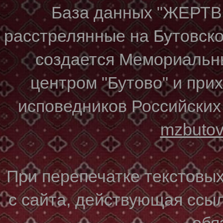
База данных "ЖЕР
расстрелянные на Бутовском
создается Мемориальн
центром "Бутово" и при
исповедников Российских
mzbuto
При перепечатке текстовы
с сайта, действующая ссы
обя