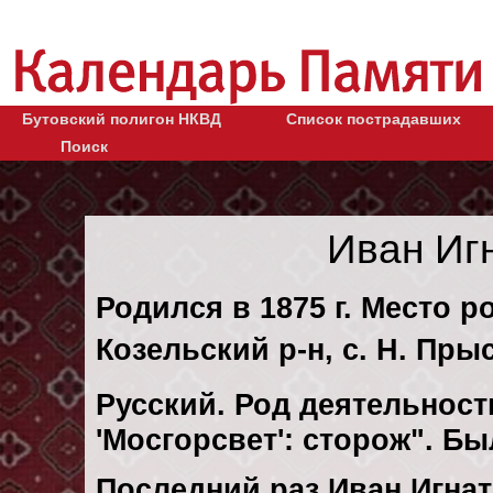
Бутовский полигон НКВД
Список пострадавших
Поиск
Иван Иг
Родился в 1875 г. Место р
Козельский р-н, с. Н. Пры
Русский. Род деятельности
'Мосгорсвет': сторож". Б
Последний раз Иван Игнат