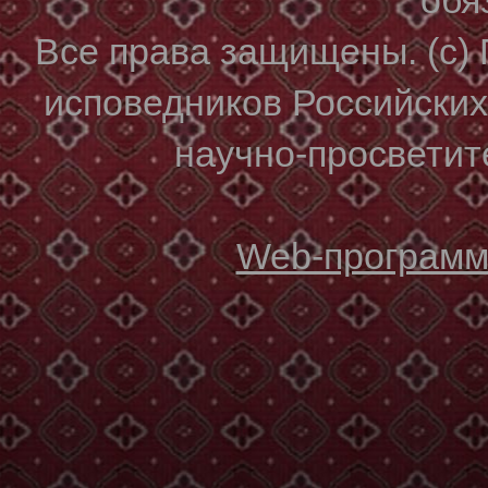
Все права защищены. (с)
исповедников Российски
научно-просветите
Web-программи