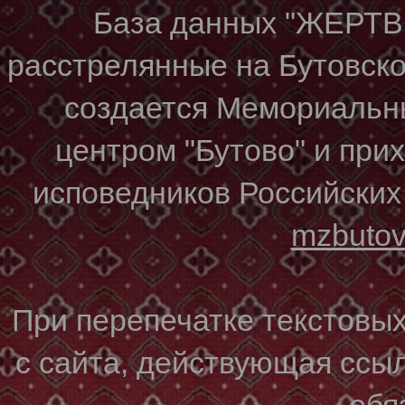
База данных "ЖЕР
расстрелянные на Бутовском
создается Мемориальн
центром "Бутово" и при
исповедников Российских
mzbuto
При перепечатке текстовы
с сайта, действующая ссы
обя