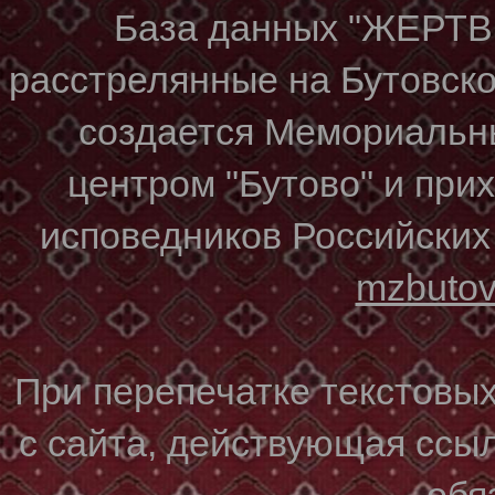
База данных "ЖЕР
расстрелянные на Бутовском
создается Мемориальн
центром "Бутово" и при
исповедников Российских
mzbuto
При перепечатке текстовы
с сайта, действующая ссы
обя