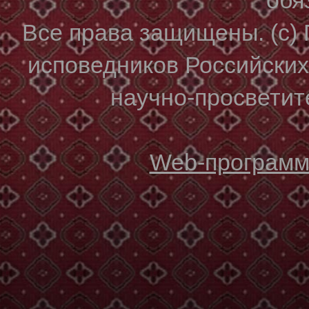
Все права защищены. (с)
исповедников Российски
научно-просветите
Web-программи