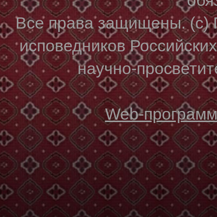
Все права защищены. (с)
исповедников Российски
научно-просветите
Web-программи