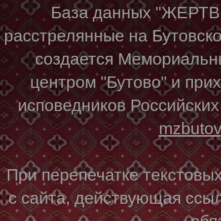
База данных "ЖЕР
расстрелянные на Бутовском
создается Мемориальн
центром "Бутово" и при
исповедников Российских
mzbuto
При перепечатке текстовы
с сайта, действующая ссы
обя