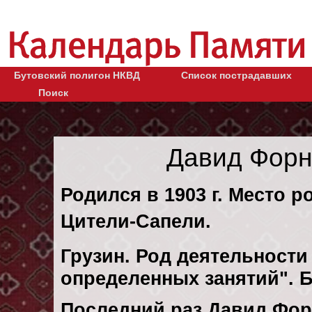
Бутовский полигон НКВД
Список пострадавших
Поиск
Давид Форн
Родился в 1903 г. Место р
Цители-Сапели.
Грузин. Род деятельности 
определенных занятий". 
Последний раз Давид Фор