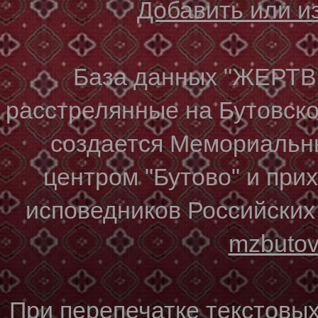
Добавить или 
База данных "ЖЕР
расстрелянные на Бутовском
создается Мемориальн
центром "Бутово" и при
исповедников Российских
mzbuto
При перепечатке текстовы