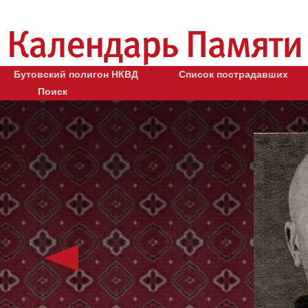
Бутовский полигон НКВД
Список пострадавших
Поиск