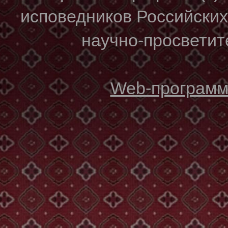
исповедников Российски
научно-просветите
Web-программи