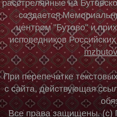
расстрелянные на Бутовском
создается Мемориальн
центром "Бутово" и при
исповедников Российских
mzbuto
При перепечатке текстовы
с сайта, действующая ссы
обя
Все права защищены. (с)