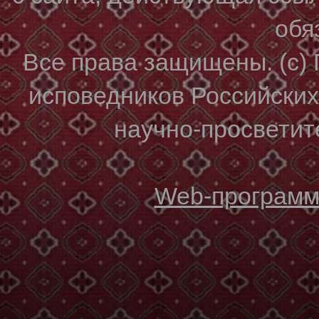
обя
Все права защищены. (с)
исповедников Российски
научно-просветите
Web-программи