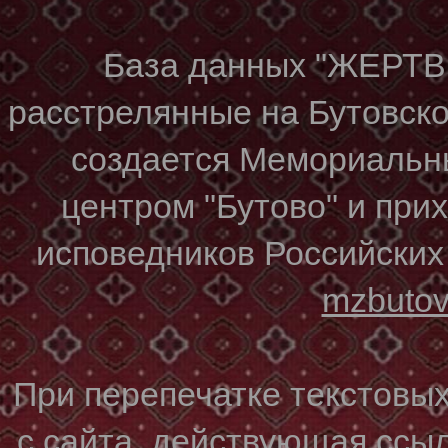
База данных "ЖЕР
расстрелянные на Бутовском
создается Мемориальн
центром "Бутово" и при
исповедников Российских
mzbuto
При перепечатке текстовы
с сайта, действующая ссы