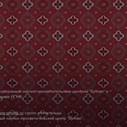
ориальным научно-просветительским центром "Бутово" и
держке РГНФ.
ww.sinodik.ru
строго обязательна.
й научно-просветительский центр "Бутово".