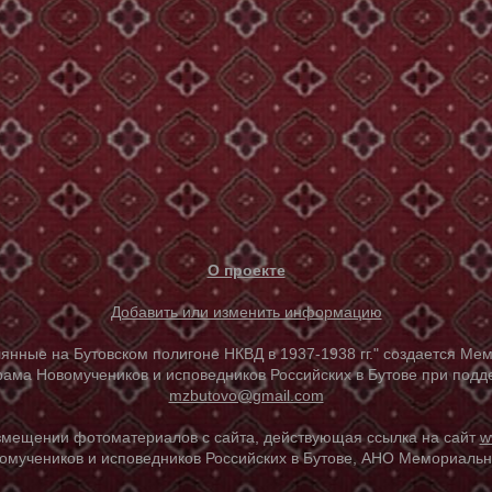
О проекте
Добавить или изменить информацию
е на Бутовском полигоне НКВД в 1937-1938 гг." создается Мем
ама Новомучеников и исповедников Российских в Бутове при под
mzbutovo@gmail.com
азмещении фотоматериалов с сайта, действующая ссылка на сайт
w
омучеников и исповедников Российских в Бутове, АНО Мемориальны