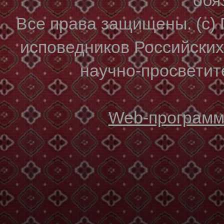
Все права защищены. (с)
исповедников Российски
научно-просветите
Web-программи