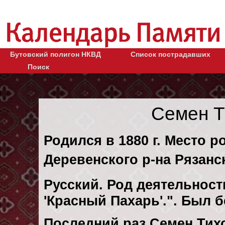
Бутовский полигон НКВД
Список пострадавших
Поиск
Семен Т
Родился в 1880 г. Место р
Деревенского р-на Рязанс
Русский. Род деятельности
'Красный Пахарь'.". Был 
Последний раз Семен Тих