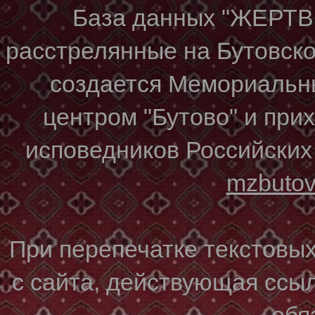
База данных "ЖЕР
расстрелянные на Бутовском
создается Мемориальн
центром "Бутово" и при
исповедников Российских
mzbuto
При перепечатке текстовы
с сайта, действующая ссы
обя