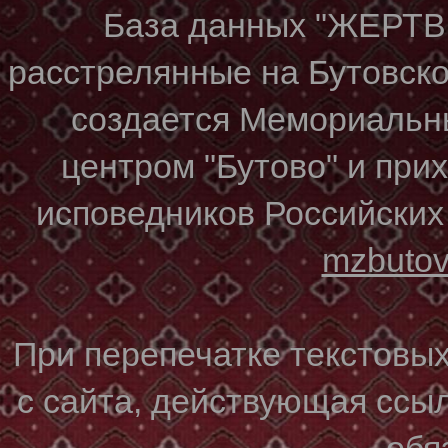
База данных "ЖЕР
расстрелянные на Бутовском
создается Мемориальн
центром "Бутово" и при
исповедников Российских
mzbuto
При перепечатке текстовы
с сайта, действующая ссы
обя