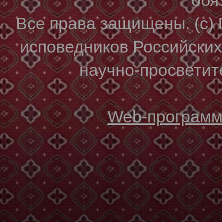
Все права защищены. (с)
исповедников Российски
научно-просветите
Web-программи