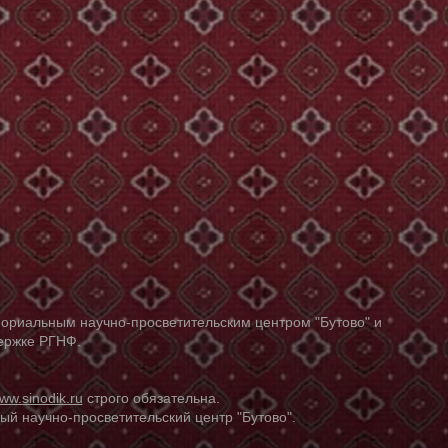
ориальным научно-просветительским центром "Бутово" и
держке РГНФ.
ww.sinodik.ru
строго обязательна.
й научно-просветительский центр "Бутово".