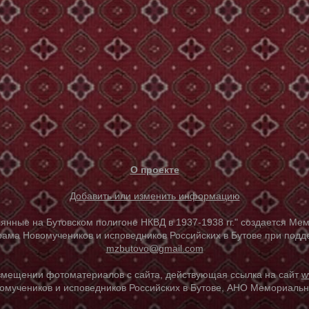
О проекте
Добавить или изменить информацию
е на Бутовском полигоне НКВД в 1937-1938 гг." создается Мем
ама Новомучеников и исповедников Российских в Бутове при под
mzbutovo@gmail.com
азмещении фотоматериалов с сайта, действующая ссылка на сайт
w
омучеников и исповедников Российских в Бутове, АНО Мемориальны