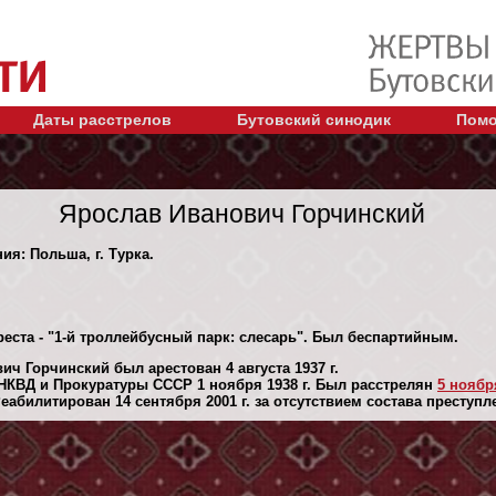
Даты расстрелов
Бутовский синодик
Помо
Ярослав Иванович Горчинский
ия: Польша, г. Турка.
еста - "1-й троллейбусный парк: слесарь". Был беспартийным.
ч Горчинский был арестован 4 августа 1937 г.
НКВД и Прокуратуры СССР 1 ноября 1938 г. Был расстрелян
5 ноября
абилитирован 14 сентября 2001 г. за отсутствием состава преступл