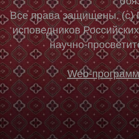
обя
Все права защищены. (с)
исповедников Российски
научно-просветите
Web-программи