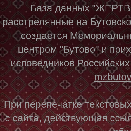
База данных "ЖЕР
расстрелянные на Бутовском
создается Мемориальн
центром "Бутово" и при
исповедников Российских
mzbuto
При перепечатке текстовы
с сайта, действующая ссы