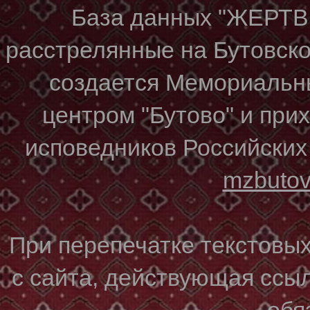
База данных "ЖЕР
расстрелянные на Бутовском
создается Мемориальн
центром "Бутово" и при
исповедников Российских
mzbuto
При перепечатке текстовы
с сайта, действующая ссы
обя