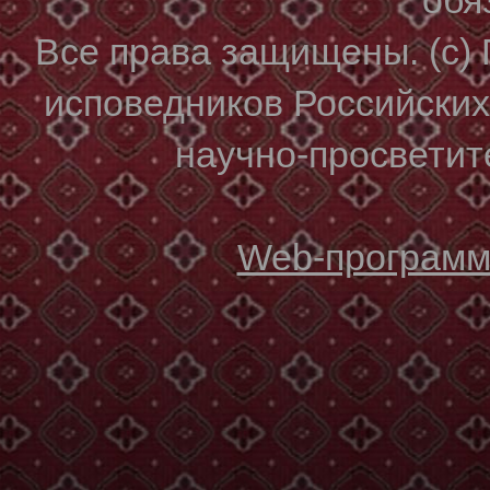
Все права защищены. (с)
исповедников Российски
научно-просветите
Web-программи