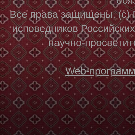
Все права защищены. (с)
исповедников Российски
научно-просветите
Web-программи