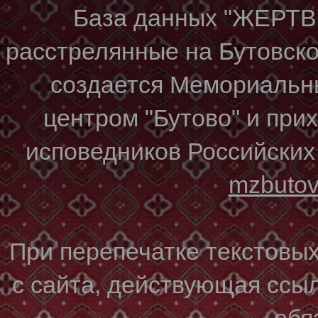
База данных "ЖЕР
расстрелянные на Бутовском
создается Мемориальн
центром "Бутово" и при
исповедников Российских
mzbuto
При перепечатке текстовы
с сайта, действующая ссы
обя