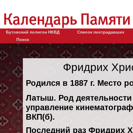
Бутовский полигон НКВД
Список пострадавших
Поиск
Фридрих Хри
Родился в 1887 г. Место ро
Латыш. Род деятельности 
управление кинематографи
ВКП(б).
Последний раз Фридрих 