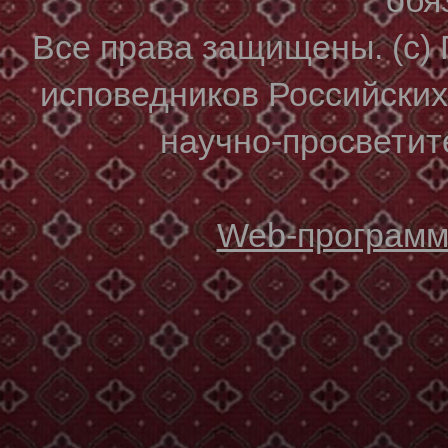
Все права защищены. (с)
исповедников Российски
научно-просветите
Web-программи