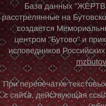
База данных "ЖЕР
расстрелянные на Бутовском
создается Мемориальн
центром "Бутово" и при
исповедников Российских
mzbuto
При перепечатке текстовы
с сайта, действующая ссы
обя