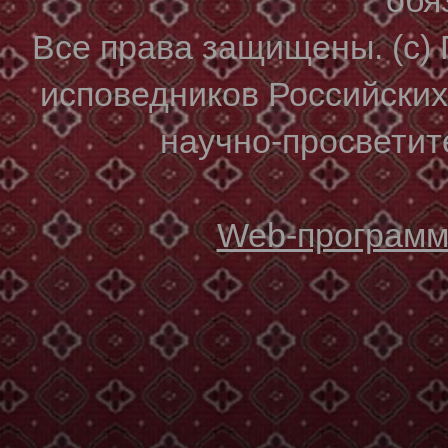
Все права защищены. (с)
исповедников Российски
научно-просветите
Web-программи