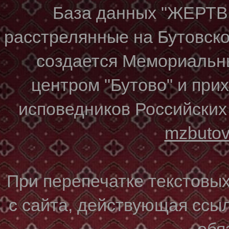
База данных "ЖЕР
расстрелянные на Бутовском
создается Мемориальн
центром "Бутово" и при
исповедников Российских
mzbuto
При перепечатке текстовы
с сайта, действующая ссы
обя