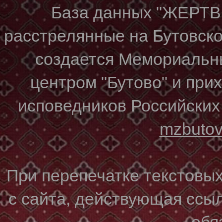
База данных "ЖЕР
расстрелянные на Бутовском
создается Мемориальн
центром "Бутово" и при
исповедников Российских
mzbuto
При перепечатке текстовы
с сайта, действующая ссы
обя