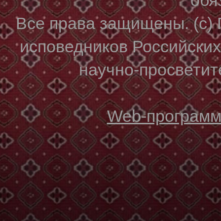
Все права защищены. (с)
исповедников Российски
научно-просветите
Web-программи