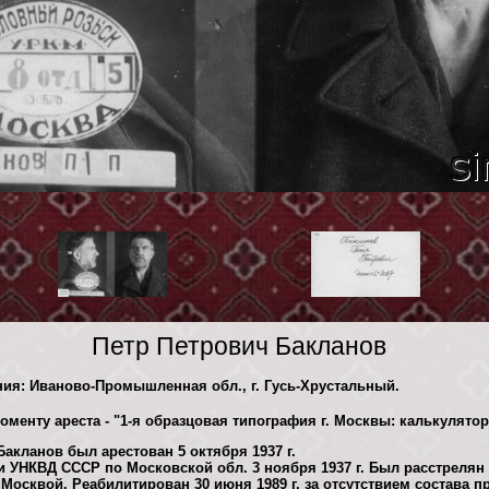
Петр Петрович Бакланов
ения: Иваново-Промышленная обл., г. Гусь-Хрустальный.
оменту ареста - "1-я образцовая типография г. Москвы: калькулято
акланов был арестован 5 октября 1937 г.
 УНКВД СССР по Московской обл. 3 ноября 1937 г. Был расстрелян
Москвой. Реабилитирован 30 июня 1989 г. за отсутствием состава п