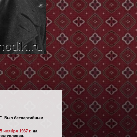
р". Был беспартийным.
5 ноября 1937 г.
на
реступления.