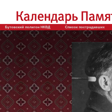
Бутовский полигон НКВД
Список пострадавших