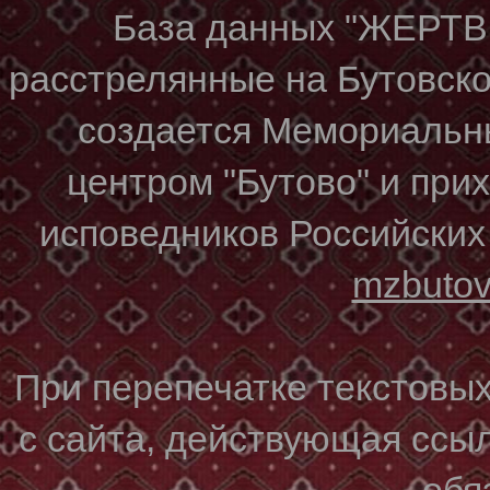
База данных "ЖЕР
расстрелянные на Бутовском
создается Мемориальн
центром "Бутово" и при
исповедников Российских
mzbuto
При перепечатке текстовы
с сайта, действующая ссы
обя