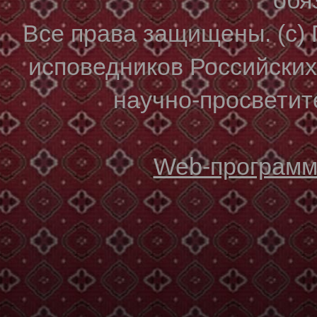
Все права защищены. (с)
исповедников Российски
научно-просветите
Web-программи