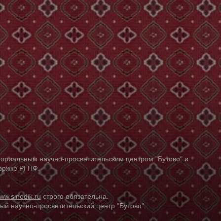
ориальным научно-просветительским центром "Бутово" и
держке РГНФ.
ww.sinodik.ru
строго обязательна.
й научно-просветительский центр "Бутово".