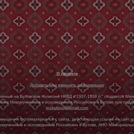
О проекте
Добавить или изменить информацию
е на Бутовском полигоне НКВД в 1937-1938 гг." создается Мем
ама Новомучеников и исповедников Российских в Бутове при под
mzbutovo@gmail.com
азмещении фотоматериалов с сайта, действующая ссылка на сайт
w
омучеников и исповедников Российских в Бутове, АНО Мемориальны