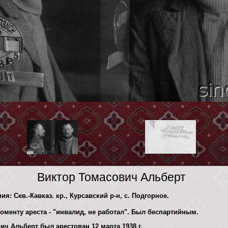
Виктор Томасович Альберт
ия: Сев.-Кавказ. кр., Курсавский р-н, с. Подгорное.
оменту ареста - "инвалид, не работал". Был беспартийным.
ч Альберт был арестован 12 марта 1938 г.