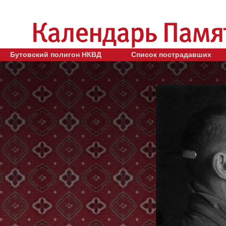
Бутовский полигон НКВД
Список пострадавших